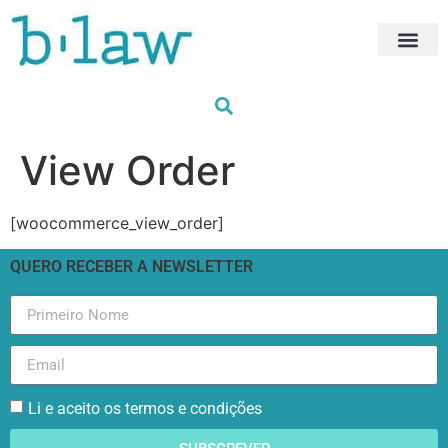
Próximas For
HUB Trainin
Formações à med
Os nossos for
View Order
[woocommerce_view_order]
QUERO RECEBER A NEWSLETTER
Li e aceito os termos e condições