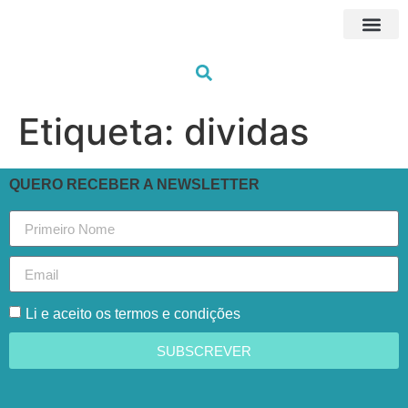
Próximas Fo
HUB Traini
Formações à me
Os nossos fo
Etiqueta:
dividas
QUERO RECEBER A NEWSLETTER
Li e aceito os termos e condições
SUBSCREVER