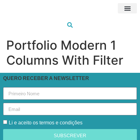
Próximas Fo
HUB Traini
Formações à me
Os nossos fo
Portfolio Modern 1
Columns With Filter
QUERO RECEBER A NEWSLETTER
Li e aceito os termos e condições
SUBSCREVER