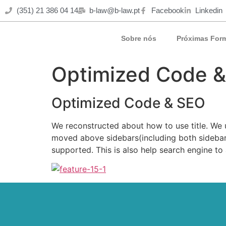
(351) 21 386 04 14
b-law@b-law.pt
Facebook
Linkedin
Sobre nós
Próximas For
Optimized Code 
Optimized Code & SEO
We reconstructed about how to use title. We u
moved above sidebars(including both sidebar la
supported. This is also help search engine to a