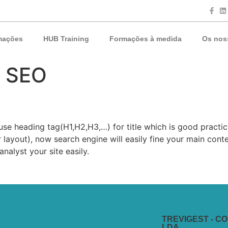
mações
HUB Training
Formações à medida
Os nos
& SEO
se heading tag(H1,H2,H3,…) for title which is good practic
yout), now search engine will easily fine your main contents
nalyst your site easily.
TREVIGEST - C
LDA