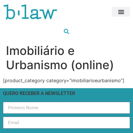
Próximas For
HUB Trainin
Formações à med
Os nossos for
Imobiliário e
Urbanismo (online)
[product_category category=”imobiliarioeurbanismo”]
QUERO RECEBER A NEWSLETTER