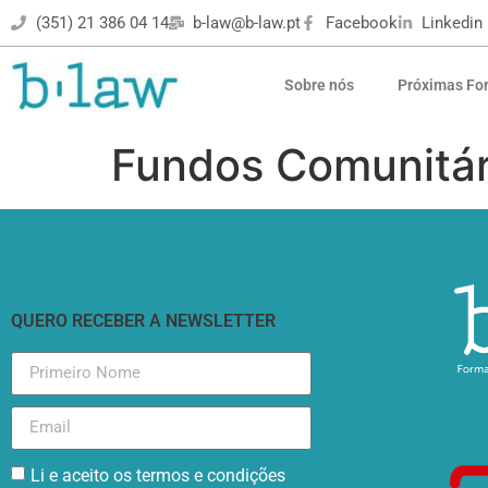
(351) 21 386 04 14
b-law@b-law.pt
Facebook
Linkedin
Sobre nós
Próximas Fo
Fundos Comunitár
QUERO RECEBER A NEWSLETTER
Li e aceito os termos e condições