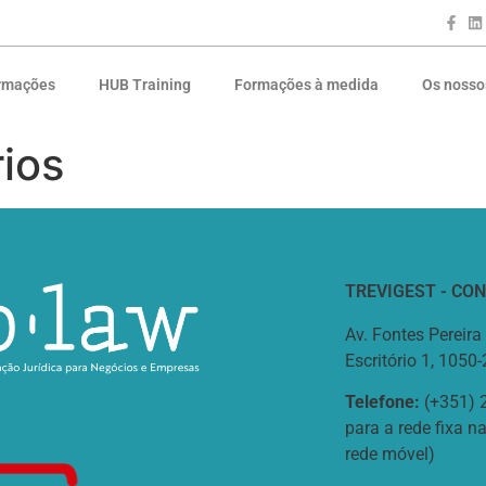
rmações
HUB Training
Formações à medida
Os nosso
ios
TREVIGEST - CO
Av. Fontes Pereira 
Escritório 1, 1050
Telefone:
(+351) 
para a rede fixa 
rede móvel)