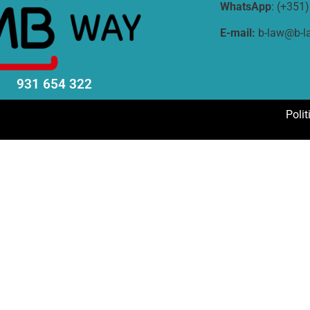
WhatsApp
: (+351
E-
mail:
b-law@b-l
931 654 322
Poli