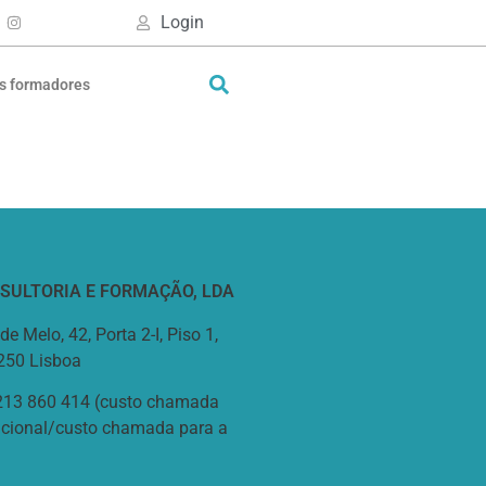
Login
s formadores
NSULTORIA E FORMAÇÃO, LDA
de Melo, 42, Porta 2-I, Piso 1,
-250 Lisboa
213 860 414 (custo chamada
nacional/custo chamada para a