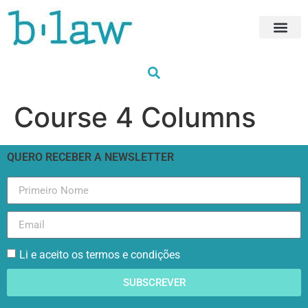
Próximas For
HUB Trainin
Formações à med
Os nossos for
Course 4 Columns
QUERO RECEBER A NEWSLETTER
Li e aceito os termos e condições
SUBSCREVER