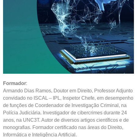
Formador
:
Armando Dias Ramos, Doutor em Direito, Professor Adjunto
convidado no ISCAL – IPL, Inspetor Chefe, em desempenho
de funções de Coordenador de Investigação Criminal, na
Polícia Judiciária. Investigador de cibercrimes durante 24
anos, na UNC3T. Autor de diversos artigos científicos e de
monografias. Formador certificado nas áreas do Direito,
Informática e Inteligência Artificial.