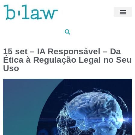
Próximas Fo
HUB Traini
Formações à me
Os nossos fo
15 set – IA Responsável – Da
Ética à Regulação Legal no Seu
Uso