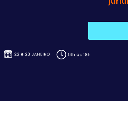
juríd