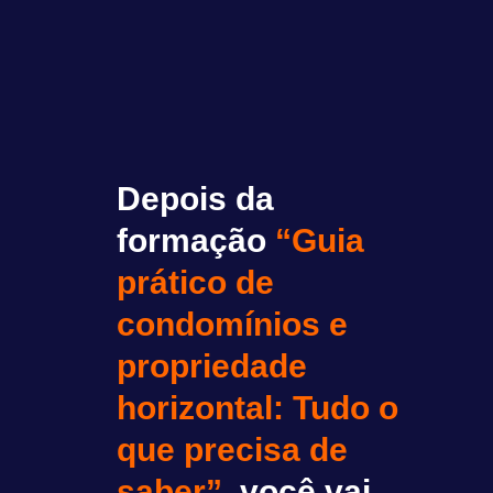
Depois da
formação
“
Guia
prático de
condomínios e
propriedade
horizontal:
Tudo o
que precisa de
saber
”,
você vai