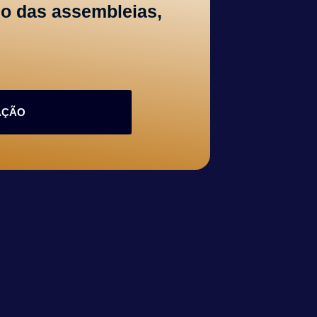
do das assembleias,
.
AÇÃO