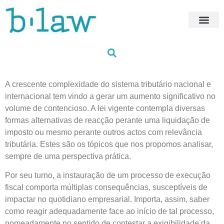
Próximas Fo
HUB Traini
Formações à me
Os nossos fo
A crescente complexidade do sistema tributário nacional e
internacional tem vindo a gerar um aumento significativo no
volume de contencioso. A lei vigente contempla diversas
formas alternativas de reacção perante uma liquidação de
imposto ou mesmo perante outros actos com relevância
tributária. Estes são os tópicos que nos propomos analisar,
sempre de uma perspectiva prática.
Por seu turno, a instauração de um processo de execução
fiscal comporta múltiplas consequências, susceptíveis de
impactar no quotidiano empresarial. Importa, assim, saber
como reagir adequadamente face ao início de tal processo,
nomeadamente no sentido de contestar a exigibilidade da